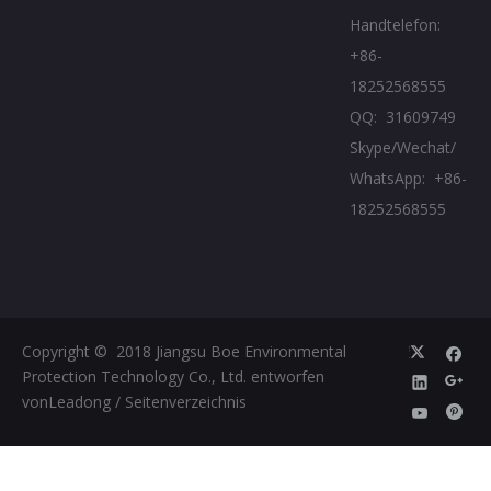
Handtelefon:
+86-
18252568555
QQ: 31609749
Skype/Wechat/
WhatsApp: +86-
18252568555
Copyright © ️ 2018 Jiangsu Boe Environmental
Protection Technology Co., Ltd. entworfen
von
Leadong
/
Seitenverzeichnis