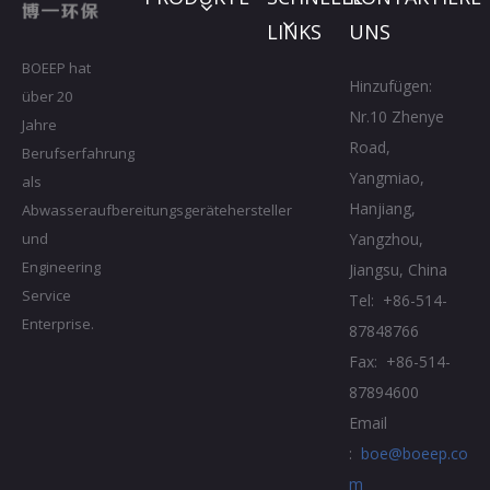
LINKS
UNS
BOEEP hat
Hinzufügen:
über 20
Nr.10 Zhenye
Jahre
Road,
Berufserfahrung
Yangmiao,
als
Hanjiang,
Abwasseraufbereitungsgerätehersteller
Yangzhou,
und
Engineering
Jiangsu, China
Service
Tel: +86-514-
Enterprise.
87848766
Fax: +86-514-
87894600
Email
:
boe@boeep.co
m