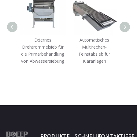
hes
Externes
Automatisches
hes
Drehtrommelsieb für
Multirechen-
Dr
 zum
die Primärbehandlung
Feinstabsieb für
Siebm
n
von Abwassersiebung
Kläranlagen
Abwas
ser
PRODUKTE
SCHNELLE
KONTAKTIERE