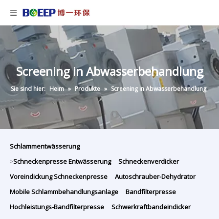
Screening in Abwasserbehandlung
Sie sind hier:
Heim
»
Produkte
»
Screening in Abwasserbehandlung
Schlammentwässerung
Schneckenpresse Entwässerung
Schneckenverdicker
>
Voreindickung Schneckenpresse
Autoschrauber-Dehydrator
Mobile Schlammbehandlungsanlage
Bandfilterpresse
Hochleistungs-Bandfilterpresse
Schwerkraftbandeindicker