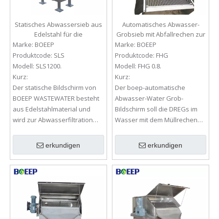
Statisches Abwassersieb aus
Automatisches Abwasser-
Edelstahl für die
Grobsieb mit Abfallrechen zur
Abwasserfiltration
Bodensatzentfernung
Marke:
BOEEP
Marke:
BOEEP
Produktcode:
SLS
Produktcode:
FHG
Modell:
SLS1200.
Modell:
FHG 0.8.
Kurz:
Kurz:
Der statische Bildschirm von
Der boep-automatische
BOEEP WASTEWATER besteht
Abwasser-Water Grob-
aus Edelstahlmaterial und
Bildschirm soll die DREGs im
wird zur Abwasserfiltration
Wasser mit dem Müllrechen
verwendet.
entfernen.
erkundigen
erkundigen