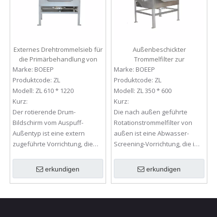
Externes Drehtrommelsieb für
Außenbeschickter
die Primärbehandlung von
Trommelfilter zur
Abwassersiebung
Abwasservorbehandlung
Marke:
BOEEP
Marke:
BOEEP
Produktcode:
ZL
Produktcode:
ZL
Modell:
ZL 610 * 1220
Modell:
ZL 350 * 600
Kurz:
Kurz:
Der rotierende Drum-
Die nach außen geführte
Bildschirm vom Auspuff-
Rotationstrommelfilter von
Außentyp ist eine extern
außen ist eine Abwasser-
zugeführte Vorrichtung, die
Screening-Vorrichtung, die im
zur Primärbehandlung des
Pre-Behandlungsprozess
Abwasser-Screenings
verwendet wird.
erkundigen
erkundigen
verwendet wird.