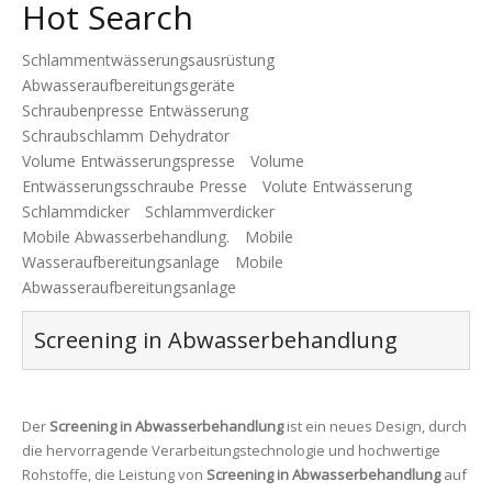
Hot Search
Schlammentwässerungsausrüstung
Abwasseraufbereitungsgeräte
Schraubenpresse Entwässerung
Schraubschlamm Dehydrator
Volume Entwässerungspresse
Volume
Entwässerungsschraube Presse
Volute Entwässerung
Schlammdicker
Schlammverdicker
Mobile Abwasserbehandlung.
Mobile
Wasseraufbereitungsanlage
Mobile
Abwasseraufbereitungsanlage
Screening in Abwasserbehandlung
Der
Screening in Abwasserbehandlung
ist ein neues Design, durch
die hervorragende Verarbeitungstechnologie und hochwertige
Rohstoffe, die Leistung von
Screening in Abwasserbehandlung
auf