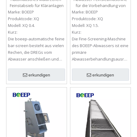
Feinstabsieb für Kläranlagen
für die Vorbehandlung von
Lebensmittelabwässern
Marke:
BOEEP
Marke:
BOEEP
Produktcode:
XQ
Produktcode:
XQ
Modell:
XQ 0.4.
Modell:
XQ 1.5.
Kurz:
Kurz:
Die boeep-automatische feine
Die Fine-Screening-Maschine
bar-screen besteht aus vielen
des BOEEP-Abwassers ist eine
Rechen, die DREGs vom
primäre
Abwasser anschließen und
Abwasserbehandlungsausrüs
dann entfernen, was von
tung, die häufig im Bereich des
vielen
Lebensmittelabwassers
erkundigen
erkundigen
Abwasseraufbereitungsanlag
verwendet wird.
en anerkannt ist.