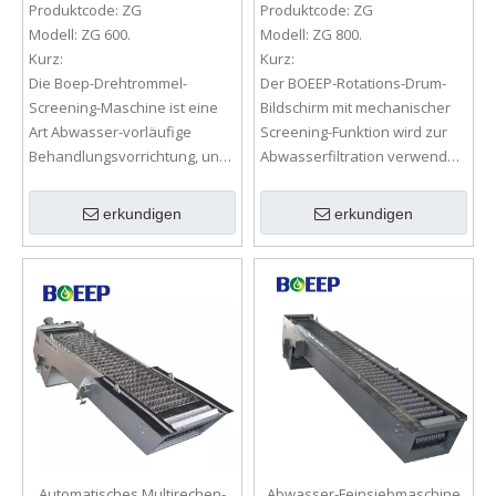
Produktcode:
ZG
Produktcode:
ZG
Modell:
ZG 600.
Modell:
ZG 800.
Kurz:
Kurz:
Die Boep-Drehtrommel-
Der BOEEP-Rotations-Drum-
Screening-Maschine ist eine
Bildschirm mit mechanischer
Art Abwasser-vorläufige
Screening-Funktion wird zur
Behandlungsvorrichtung, und
Abwasserfiltration verwendet,
es ist dazu geneigt, montiert
um die Körnung und den
zu werden.
suspendierten Feststoffen zu
erkundigen
erkundigen
entfernen.
Automatisches Multirechen-
Abwasser-Feinsiebmaschine