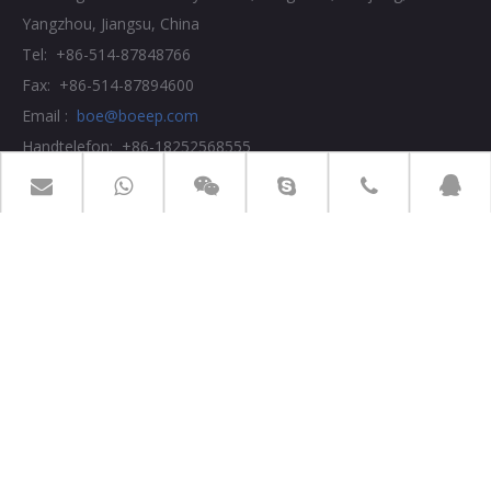
Yangzhou, Jiangsu, China
Tel: +86-514-87848766
Fax: +86-514-87894600
Email :
boe@boeep.com
Handtelefon: +86-18252568555
QQ: 31609749
Skype/Wechat/WhatsApp: +86-18252568555
Copyright © ️ 2018 Jiangsu Boe Environmental Protection
Technology Co., Ltd. entworfen
von
Leadong
/
Seitenverzeichnis