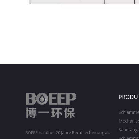
PRODU
Schlamme
Mechanisc
Sandfang
BOEEP hat über 20 Jahre Berufserfahrung als
Schlammt