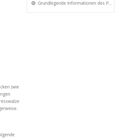
Grundlegende Informationen des Polymer-Dosiergeräts
ecken (wie
ungen
Presswalze
gerweise.
folgende