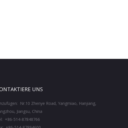
ONTAKTIERE UNS
inzufügen: Nr.10 Zhenye Road, Yangmiao, Hanjiang,
ngzhou, Jiangsu, China
el: +86-514-87848766
ax: +86-514-87894600