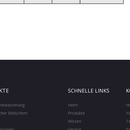
KTE
SCHNELLE LINKS
K
ntwässerung
Heim
H
her Bildschirm
Produkte
Ya
Wissen
T
rockner
Service
F