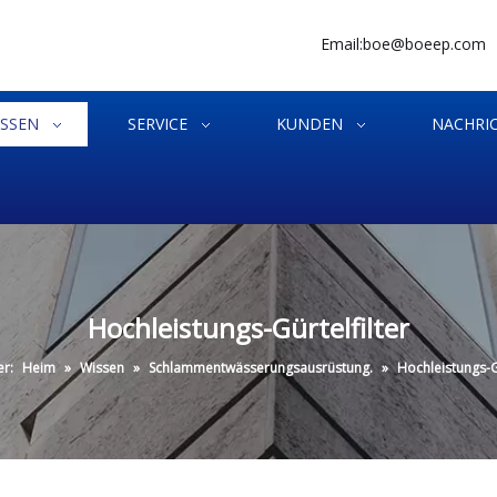
Email:
boe@boeep.com
ISSEN
SERVICE
KUNDEN
NACHRI
Hochleistungs-Gürtelfilter
er:
Heim
»
Wissen
»
Schlammentwässerungsausrüstung.
»
Hochleistungs-Gü