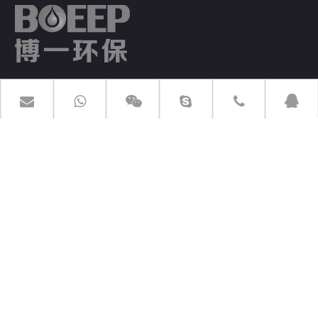
BOEEP hat über 20 Jahre Berufserfahrung als
Abwasseraufbereitungsgerätehersteller und Engineering Service
Enterprise.
PRODUKTE
SCHNELLE LINKS
KONTAKTIERE UNS
Hinzufügen: Nr.10 Zhenye Road, Yangmiao, Hanjiang,
Yangzhou, Jiangsu, China